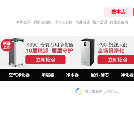
新风空调
聪明油烟机
冰箱洗衣机
大屏电视
格力空调
好物超值购
空气净化器
加湿器
净水器
配件-滤芯
净化器
努力加载中，请稍后...