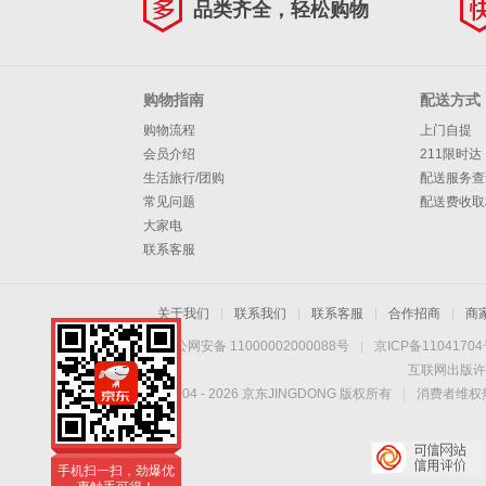
品类齐全，轻松购物
购物指南
配送方式
购物流程
上门自提
会员介绍
211限时达
生活旅行/团购
配送服务查
常见问题
配送费收取
大家电
联系客服
关于我们
|
联系我们
|
联系客服
|
合作招商
|
商
京公网安备 11000002000088号
|
京ICP备1104170
互联网出版许
Copyright © 2004 -
2026
京东JINGDONG 版权所有
|
消费者维权热
手机扫一扫，劲爆优
惠触手可得！
手机扫一扫，劲爆优