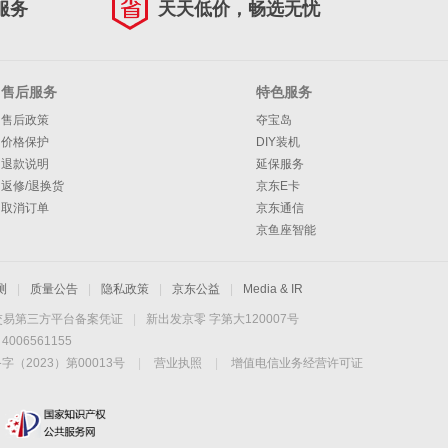
服务
天天低价，畅选无忧
售后服务
特色服务
售后政策
夺宝岛
价格保护
DIY装机
退款说明
延保服务
返修/退换货
京东E卡
取消订单
京东通信
京鱼座智能
测
|
质量公告
|
隐私政策
|
京东公益
|
Media & IR
交易第三方平台备案凭证
|
新出发京零 字第大120007号
06561155
2023）第00013号
|
营业执照
|
增值电信业务经营许可证