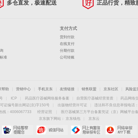
多仓直发，极速配送
正品行货，精致
支付方式
货到付款
在线支付
询
分期付款
标准
公司转账
家帮助
|
营销中心
|
手机京东
|
友情链接
|
销售联盟
|
京东社区
|
风险监
4号
|
ICP
|
药品医疗器械网络服务备案
|
自营医疗器械经营资质
|
药品网络
可证编号新出网证(京)字150号
|
出版物经营许可证
|
违法和不良信息举报电话：40
线：4006067733
经营证照
|
医疗器械第三方平台备案凭证（京）网械平台备字（
京东旗下网站：
京东钱包
|
京东云