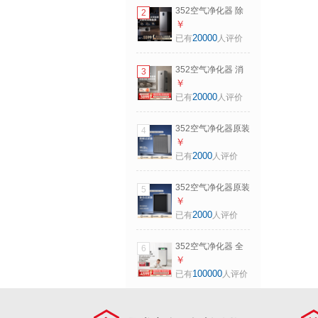
净味过滤器中层滤
352空气净化器 除
2
芯
甲醛除花粉除菌猫
￥
毛宠物TVOC异味
20000
已有
人评价
除过敏认证新房家
用大空间空气净化
352空气净化器 消
3
机Z90
毒除菌除甲醛TVOC
￥
除敏二手烟味家用
20000
已有
人评价
宠物消毒机Z70【重
磅新品】
352空气净化器原装
4
滤芯
￥
X88/X88C/X86C/X80/X89C/X83
2000
已有
人评价
系列适配滤芯 下层
滤芯
352空气净化器原装
5
滤芯
￥
X88/X88C/X86C/X80/X89C/X83
2000
已有
人评价
系列适配滤芯 上层
滤芯
352空气净化器 全
6
效母婴备孕大空间
￥
新房除甲醛除花粉
100000
已有
人评价
除菌异味除猫毛流
感除过敏原家用净
化器X89C