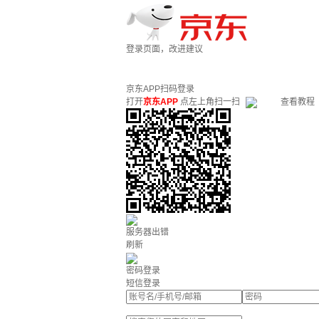
登录页面，改进建议
京东APP扫码登录
打开
京东APP
点左上角扫一扫
查看教程
服务器出错
刷新
密码登录
短信登录