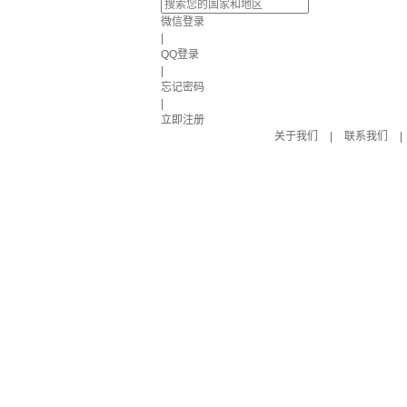
微信登录
|
QQ登录
|
忘记密码
|
立即注册
关于我们
|
联系我们
|